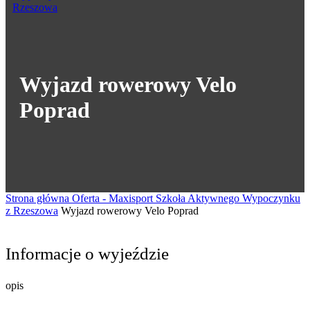
Wyjazd rowerowy Velo
Poprad
Strona główna
Oferta - Maxisport Szkoła Aktywnego Wypoczynku
z Rzeszowa
Wyjazd rowerowy Velo Poprad
Informacje o wyjeździe
opis