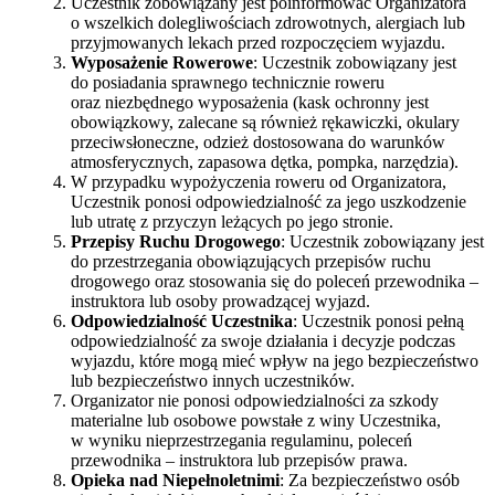
Uczestnik zobowiązany jest poinformować Organizatora
o wszelkich dolegliwościach zdrowotnych, alergiach lub
przyjmowanych lekach przed rozpoczęciem wyjazdu.
Wyposażenie Rowerowe
: Uczestnik zobowiązany jest
do posiadania sprawnego technicznie roweru
oraz niezbędnego wyposażenia (kask ochronny jest
obowiązkowy, zalecane są również rękawiczki, okulary
przeciwsłoneczne, odzież dostosowana do warunków
atmosferycznych, zapasowa dętka, pompka, narzędzia).
W przypadku wypożyczenia roweru od Organizatora,
Uczestnik ponosi odpowiedzialność za jego uszkodzenie
lub utratę z przyczyn leżących po jego stronie.
Przepisy Ruchu Drogowego
: Uczestnik zobowiązany jest
do przestrzegania obowiązujących przepisów ruchu
drogowego oraz stosowania się do poleceń przewodnika –
instruktora lub osoby prowadzącej wyjazd.
Odpowiedzialność Uczestnika
: Uczestnik ponosi pełną
odpowiedzialność za swoje działania i decyzje podczas
wyjazdu, które mogą mieć wpływ na jego bezpieczeństwo
lub bezpieczeństwo innych uczestników.
Organizator nie ponosi odpowiedzialności za szkody
materialne lub osobowe powstałe z winy Uczestnika,
w wyniku nieprzestrzegania regulaminu, poleceń
przewodnika – instruktora lub przepisów prawa.
Opieka nad Niepełnoletnimi
: Za bezpieczeństwo osób