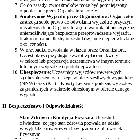
Co do zasady, zwrot środków może być pomniejszony
o poniesione przez Organizatora koszty.
Anulowanie Wyjazdu przez Organizatora
: Organizator
zastrzega sobie prawo do odwołania wyjazdu z przyczyn
niezależnych od Organizatora (np. warunki atmosferyczne
uniemożliwiające bezpieczne przeprowadzenie wyjazdu,
brak minimalnej liczby uczestników, inne nieprzewidziane
okoliczności).
W przypadku odwołania wyjazdu przez Organizatora,
Uczestnikowi przysługuje zwrot wpłaconej kwoty
w całości lub propozycja uczestnictwa w innym terminie
lub innym wyjeździe o podobnej wartości.
Ubezpieczenie
: Uczestnicy wyjazdów rowerowych
są ubezpieczeni od następstw nieszczęśliwych wypadków
(NNW) oraz (KL) – Koszty Leczenia podczas wyjazdów
zagranicznych w zakresie określonym w ofercie danego
wyjazdu.
II. Bezpieczeństwo i Odpowiedzialność
Stan Zdrowia i Kondycja Fizyczna
: Uczestnik
oświadcza, że jego stan zdrowia pozwala na udział
w wyjeździe rowerowym i związanym z nim wysiłku
fizycznym.