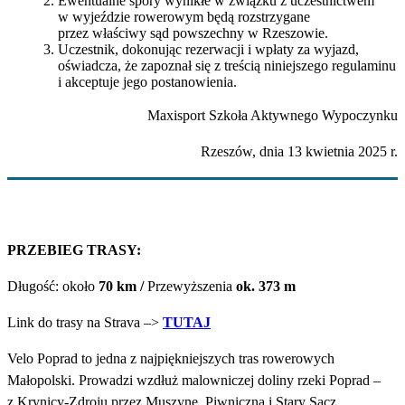
Ewentualne spory wynikłe w związku z uczestnictwem
w wyjeździe rowerowym będą rozstrzygane
przez właściwy sąd powszechny w Rzeszowie.
Uczestnik, dokonując rezerwacji i wpłaty za wyjazd,
oświadcza, że zapoznał się z treścią niniejszego regulaminu
i akceptuje jego postanowienia.
Maxisport Szkoła Aktywnego Wypoczynku
Rzeszów, dnia 13 kwietnia 2025 r.
PRZEBIEG TRASY:
Długość: około
70 km /
Przewyższenia
ok. 373 m
Link do trasy na Strava –>
TUTAJ
Velo Poprad to jedna z najpiękniejszych tras rowerowych
Małopolski. Prowadzi wzdłuż malowniczej doliny rzeki Poprad –
z Krynicy-Zdroju przez Muszynę, Piwniczną i Stary Sącz