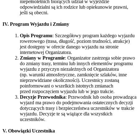
niepełnoletnich biorących udział w wyjeździe
odpowiedzialni są ich rodzice lub opiekunowie prawni,
jeśli są obecni.
IV. Program Wyjazdu i Zmiany
Opis Programu
: Szczegółowy program każdego wyjazdu
rowerowego (trasa, długość, poziom trudności, atrakcje)
jest dostępny w ofercie danego wyjazdu na stronie
internetowej Organizatora.
Zmiany w Programie
: Organizator zastrzega sobie prawo
do zmiany trasy, terminu lub innych elementów programu
wyjazdu z przyczyn niezależnych od Organizatora
(np. warunki atmosferyczne, zamknięcie szlaków, inne
nieprzewidziane okoliczności). Uczestnicy zostaną
poinformowani o wszelkich istotnych zmianach
przed rozpoczęciem wyjazdu lub w jego trakcie.
Decyzje Przewodnika
: Przewodnik lub osoba prowadząca
wyjazd ma prawo do podejmowania ostatecznych decyzji
dotyczących trasy i bezpieczeństwa uczestników w trakcie
wyjazdu. Decyzje te są wiążące dla wszystkich
uczestników.
V. Obowiązki Uczestnika