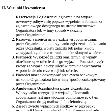
II. Warunki Uczestnictwa
Rezerwacja i Zgłoszenie
: Zgłoszenie na wyjazd
rowerowy odbywa się poprzez wypełnienie formularza
zgłoszeniowego dostępnego na stronie internetowej
Organizatora lub w inny sposób wskazany
przez Organizatora.
Rezerwacja miejsca na wyjeździe jest potwierdzana
przez Organizatora po otrzymaniu zgłoszenia i dokonaniu
przez Uczestnika wpłaty zaliczki lub pełnej kwoty
za wyjazd, zgodnie z warunkami określonymi w ofercie.
Płatności
: Wysokość zaliczki oraz termin jej wpłaty
określone są w ofercie danego wyjazdu. Pozostałą część
kwoty za wyjazd należy uiścić w terminie wskazanym
w potwierdzeniu rezerwacji lub ofercie.
Płatności można dokonywać przelewem bankowym
na konto Organizatora lub w inny sposób zaakceptowany
przez Organizatora.
Anulowanie Uczestnictwa przez Uczestnika
:
W przypadku rezygnacji z wyjazdu, Uczestnik
zobowiązany jest niezwłocznie poinformować o tym
Organizatora drogą mailową lub telefoniczną.
Zasady zwrotu wpłaconych środków w przypadku
rezygnacji Uczestnika określa oferta danego wyjazdu.