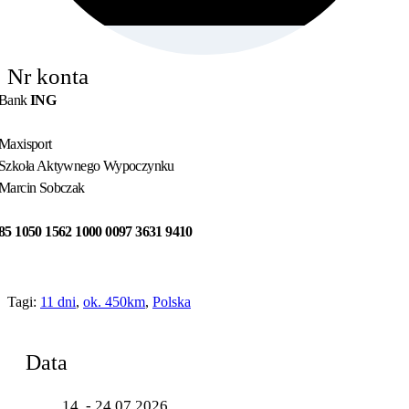
Nr konta
Bank
ING
Maxisport
Szkoła Aktywnego Wypoczynku
Marcin Sobczak
85 1050 1562 1000 0097 3631 9410
Tagi:
11 dni
,
ok. 450km
,
Polska
Data
14. - 24.07.2026