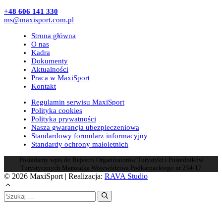
+48 606 141 330
ms@maxisport.com.pl
Strona główna
O nas
Kadra
Dokumenty
Aktualności
Praca w MaxiSport
Kontakt
Regulamin serwisu MaxiSport
Polityka cookies
Polityka prywatności
Nasza gwarancja ubezpieczeniowa
Standardowy formularz informacyjny
Standardy ochrony małoletnich
Posiadamy wpis do Rejestru Organizatorów Turystyki i Pośredników
Turystycznych Marszałka Województwa Podkarpackiego nr 254/17
© 2026 MaxiSport | Realizacja:
RAVA Studio
Szukaj: