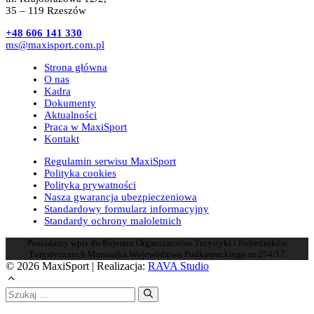
35 – 119 Rzeszów
+48 606 141 330
ms@maxisport.com.pl
Strona główna
O nas
Kadra
Dokumenty
Aktualności
Praca w MaxiSport
Kontakt
Regulamin serwisu MaxiSport
Polityka cookies
Polityka prywatności
Nasza gwarancja ubezpieczeniowa
Standardowy formularz informacyjny
Standardy ochrony małoletnich
Posiadamy wpis do Rejestru Organizatorów Turystyki i Pośredników
Turystycznych Marszałka Województwa Podkarpackiego nr 254/17
© 2026 MaxiSport | Realizacja:
RAVA Studio
Szukaj: