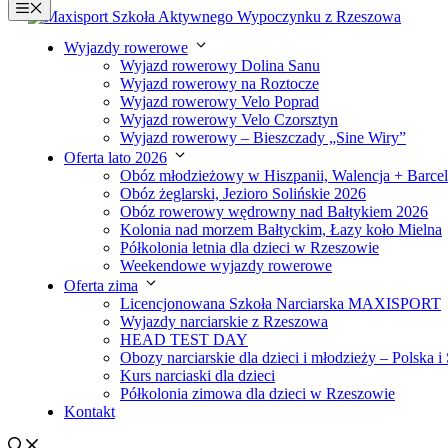
Menu
do
treści
Wyjazdy rowerowe
Wyjazd rowerowy Dolina Sanu
Wyjazd rowerowy na Roztocze
Wyjazd rowerowy Velo Poprad
Wyjazd rowerowy Velo Czorsztyn
Wyjazd rowerowy – Bieszczady „Sine Wiry”
Oferta lato 2026
Obóz młodzieżowy w Hiszpanii, Walencja + Barce
Obóz żeglarski, Jezioro Solińskie 2026
Obóz rowerowy wędrowny nad Bałtykiem 2026
Kolonia nad morzem Bałtyckim, Łazy koło Mielna
Półkolonia letnia dla dzieci w Rzeszowie
Weekendowe wyjazdy rowerowe
Oferta zima
Licencjonowana Szkoła Narciarska MAXISPORT
Wyjazdy narciarskie z Rzeszowa
HEAD TEST DAY
Obozy narciarskie dla dzieci i młodzieży – Polska i
Kurs narciaski dla dzieci
Półkolonia zimowa dla dzieci w Rzeszowie
Kontakt