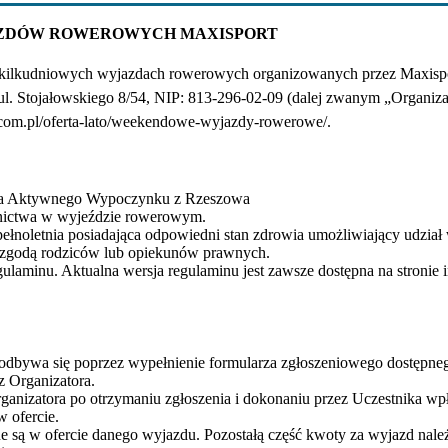
ZDÓW ROWEROWYCH MAXISPORT
 i kilkudniowych wyjazdach rowerowych organizowanych przez Maxisp
. Stojałowskiego 8/54, NIP: 813-296-02-09 (dalej zwanym „Organiza
ort.com.pl/oferta-lato/weekendowe-wyjazdy-rowerowe/.
oła Aktywnego Wypoczynku z Rzeszowa
stnictwa w wyjeździe rowerowym.
noletnia posiadająca odpowiedni stan zdrowia umożliwiający udział
ną zgodą rodziców lub opiekunów prawnych.
gulaminu. Aktualna wersja regulaminu jest zawsze dostępna na stronie 
odbywa się poprzez wypełnienie formularza zgłoszeniowego dostępneg
z Organizatora.
ganizatora po otrzymaniu zgłoszenia i dokonaniu przez Uczestnika wpła
 ofercie.
one są w ofercie danego wyjazdu. Pozostałą część kwoty za wyjazd należ