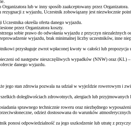
ie.
Organizatora lub w inny sposób zaakceptowany przez Organizatora.
 rezygnacji z wyjazdu, Uczestnik zobowiązany jest niezwłocznie poi
Uczestnika określa oferta danego wyjazdu.
esione przez Organizatora koszty.
astrzega sobie prawo do odwołania wyjazdu z przyczyn niezależnych o
zeprowadzenie wyjazdu, brak minimalnej liczby uczestników, inne nie
nikowi przysługuje zwrot wpłaconej kwoty w całości lub propozycja 
pieczeni od następstw nieszczęśliwych wypadków (NNW) oraz (KL) –
ofercie danego wyjazdu.
, że jego stan zdrowia pozwala na udział w wyjeździe rowerowym i zw
szelkich dolegliwościach zdrowotnych, alergiach lub przyjmowanych 
posiadania sprawnego technicznie roweru oraz niezbędnego wyposażen
y przeciwsłoneczne, odzież dostosowana do warunków atmosferycznyc
ik ponosi odpowiedzialność za jego uszkodzenie lub utratę z przyczy