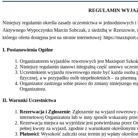
REGULAMIN WYJA
Niniejszy regulamin określa zasady uczestnictwa w jednodniowych
Aktywnego Wypoczynku Marcin Sobczak, z siedzibą w Rzeszowie, ul
którego oferta dostępna jest na stronie internetowej: https://maxisp
I. Postanowienia Ogólne
Organizatorem wyjazdów rowerowych jest Maxisport Szk
Niniejszy regulamin stanowi integralną część umowy ucze
Uczestnikiem wyjazdu rowerowego może być każda osoba peł
fizycznej, a w przypadku osób niepełnoletnich – za pisem
Organizator zastrzega sobie prawo do zmiany niniejszego re
Organizatora.
II. Warunki Uczestnictwa
Rezerwacja i Zgłoszenie
: Zgłoszenie na wyjazd rowerowy 
internetowej Organizatora lub w inny sposób wskazany prze
Rezerwacja miejsca na wyjeździe jest potwierdzana przez Or
pełnej kwoty za wyjazd, zgodnie z warunkami określonymi w
Płatności
: Wysokość zaliczki oraz termin jej wpłaty określ