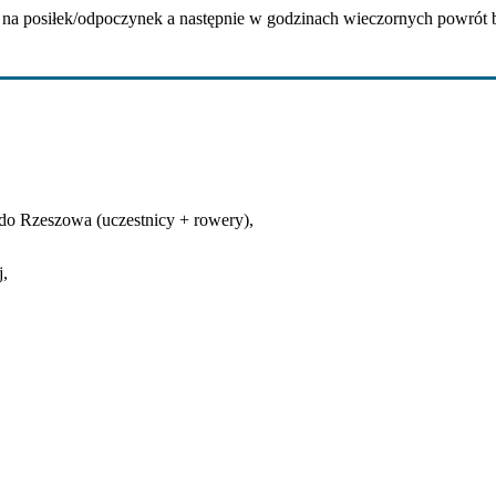
ę na posiłek/odpoczynek a następnie w godzinach wieczornych powrót
t do Rzeszowa (uczestnicy + rowery),
j,