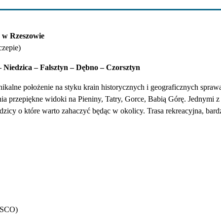
e w Rzeszowie
czepie)
 Niedzica – Falsztyn – Dębno – Czorsztyn
kalne położenie na styku krain historycznych i geograficznych sprawa
ia przepiękne widoki na Pieniny, Tatry, Gorce, Babią Górę. Jednymi 
edzicy o które warto zahaczyć będąc w okolicy. Trasa rekreacyjna, bar
ESCO)