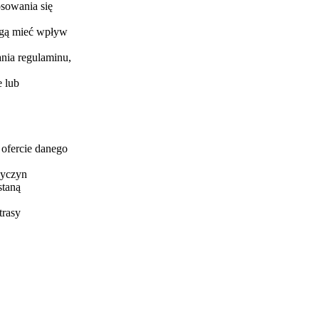
osowania się
mogą mieć wpływ
ania regulaminu,
e lub
 ofercie danego
zyczyn
staną
trasy