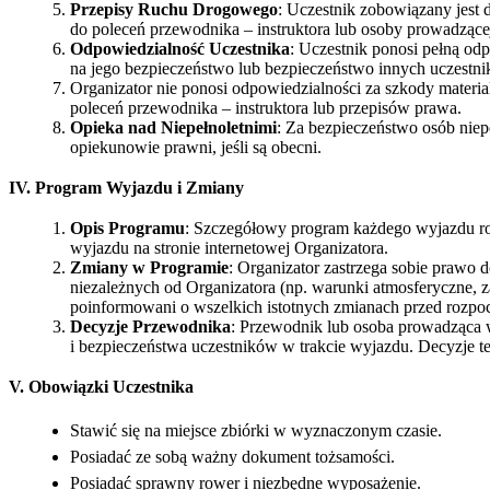
Przepisy Ruchu Drogowego
: Uczestnik zobowiązany jest
do poleceń przewodnika – instruktora lub osoby prowadzące
Odpowiedzialność Uczestnika
: Uczestnik ponosi pełną od
na jego bezpieczeństwo lub bezpieczeństwo innych uczestn
Organizator nie ponosi odpowiedzialności za szkody materi
poleceń przewodnika – instruktora lub przepisów prawa.
Opieka nad Niepełnoletnimi
: Za bezpieczeństwo osób niep
opiekunowie prawni, jeśli są obecni.
IV. Program Wyjazdu i Zmiany
Opis Programu
: Szczegółowy program każdego wyjazdu rowe
wyjazdu na stronie internetowej Organizatora.
Zmiany w Programie
: Organizator zastrzega sobie prawo
niezależnych od Organizatora (np. warunki atmosferyczne, z
poinformowani o wszelkich istotnych zmianach przed rozpoc
Decyzje Przewodnika
: Przewodnik lub osoba prowadząca 
i bezpieczeństwa uczestników w trakcie wyjazdu. Decyzje te
V. Obowiązki Uczestnika
Stawić się na miejsce zbiórki w wyznaczonym czasie.
Posiadać ze sobą ważny dokument tożsamości.
Posiadać sprawny rower i niezbędne wyposażenie.