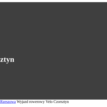
ztyn
z Rzeszowa
Wyjazd rowerowy Velo Czorsztyn