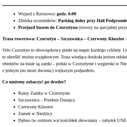
Wyjazd z Rzeszowa:
godz. 6:00
Zbiórka uczestników:
Parking dolny przy Hali Podpromi
Przejazd busem do Czorsztyna
(rowery na specjalnej przy
Trasa rowerowa:
Czorsztyn – Szczawnica – Czerwony Klasztor –
Velo Czorsztyn to obowiązkowy punkt na mapie każdego cyklisty. Uni
to określić można wyjątkowym. Trasa wiodąca dookoła jeziora odsłan
obiektów na trasie są zamki – polski w Czorsztynie i węgierski w Ni
z jednym (no może dwoma;) większym podjazdem.
Co możemy zobaczyć po drodze?
Ruiny Zamku w Czorsztynie
Szczawnica – Przełom Dunajca
Czerwony Klasztor
Zamek w Niedzicy
Dębno (w centrum wsi kościółek drewniany – zabytek UN