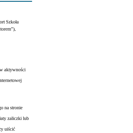
ort Szkoła
torem”),
 w aktywności
internetowej
o na stronie
ty zaliczki lub
y uiścić