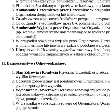
w terminie wskazanym w potwierdzeniu rezerwacji lub oferc
Płatności można dokonywać przelewem bankowym na konto 
Anulowanie Uczestnictwa przez Uczestnika
: W przypadku
Organizatora drogą mailową lub telefoniczną.
Zasady zwrotu wpłaconych środków w przypadku rezygnacji 
Co do zasady, zwrot środków może być pomniejszony o poni
Anulowanie Wyjazdu przez Organizatora
: Organizator z
(np. warunki atmosferyczne uniemożliwiające bezpieczne pr
okoliczności).
W przypadku odwołania wyjazdu przez Organizatora, Uczest
w innym terminie lub innym wyjeździe o podobnej wartości.
Ubezpieczenie
: Uczestnicy wyjazdów rowerowych są ubez
podczas wyjazdów zagranicznych w zakresie określonym w 
II. Bezpieczeństwo i Odpowiedzialność
Stan Zdrowia i Kondycja Fizyczna
: Uczestnik oświadcza
wysiłku fizycznym.
Uczestnik zobowiązany jest poinformować Organizatora o w
przed rozpoczęciem wyjazdu.
Wyposażenie Rowerowe
: Uczestnik zobowiązany jest do 
jest obowiązkowy, zalecane są również rękawiczki, okular
dętka, pompka, narzędzia).
W przypadku wypożyczenia roweru od Organizatora, Uczestn
po jego stronie.