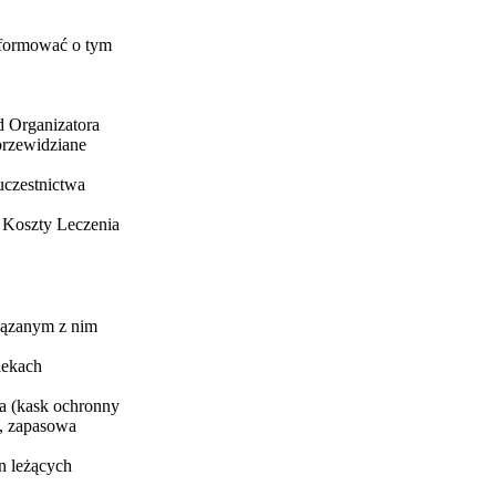
nformować o tym
d Organizatora
przewidziane
uczestnictwa
 Koszty Leczenia
iązanym z nim
lekach
ia (kask ochronny
h, zapasowa
n leżących