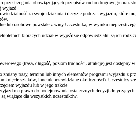
 do przestrzegania obowiązujących przepisów ruchu drogowego oraz st
j wyjazd.
powiedzialność za swoje działania i decyzje podczas wyjazdu, które 
ików.
alne lub osobowe powstałe z winy Uczestnika, w wyniku nieprzestrzeg
ełnoletnich biorących udział w wyjeździe odpowiedzialni są ich rodzic
rowego (trasa, długość, poziom trudności, atrakcje) jest dostępny w
 do zmiany trasy, terminu lub innych elementów programu wyjazdu z pr
amknięcie szlaków, inne nieprzewidziane okoliczności). Uczestnicy zo
zęciem wyjazdu lub w jego trakcie.
wyjazd ma prawo do podejmowania ostatecznych decyzji dotyczących 
 są wiążące dla wszystkich uczestników.