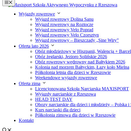
Menu
do
treści
Wyjazdy rowerowe
Wyjazd rowerowy Dolina Sanu
Wyjazd rowerowy na Roztocze
Wyjazd rowerowy Velo Poprad
Wyjazd rowerowy Velo Czorsztyn
Wyjazd rowerowy – Bieszczady „Sine Wiry”
Oferta lato 2026
Obóz młodzieżowy w Hiszpanii, Walencja + Barce
Obóz żeglarski, Jezioro Solińskie 2026
Obóz rowerowy wędrowny nad Bałtykiem 2026
Kolonia nad morzem Bałtyckim, Łazy koło Mielna
Półkolonia letnia dla dzieci w Rzeszowie
Weekendowe wyjazdy rowerowe
Oferta zima
Licencjonowana Szkoła Narciarska MAXISPORT
Wyjazdy narciarskie z Rzeszowa
HEAD TEST DAY
Obozy narciarskie dla dzieci i młodzieży – Polska i
Kurs narciaski dla dzieci
Półkolonia zimowa dla dzieci w Rzeszowie
Kontakt