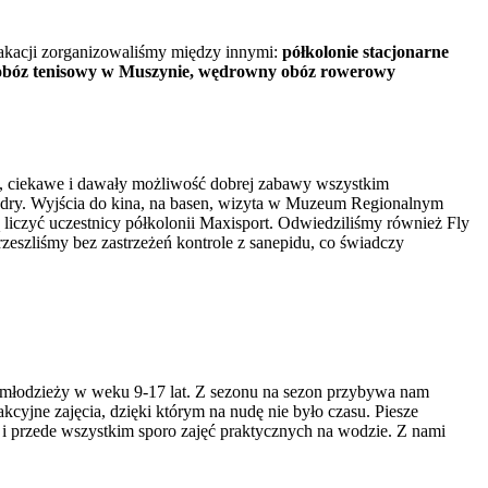
wakacji zorganizowaliśmy między innymi:
półkolonie stacjonarne
ie, obóz tenisowy w Muszynie, wędrowny obóz rowerowy
ne, ciekawe i dawały możliwość dobrej zabawy wszystkim
kadry. Wyjścia do kina, na basen, wizyta w Muzeum Regionalnym
ą liczyć uczestnicy półkolonii Maxisport. Odwiedziliśmy również Fly
przeszliśmy bez zastrzeżeń kontrole z sanepidu, co świadczy
 i młodzieży w weku 9-17 lat. Z sezonu na sezon przybywa nam
yjne zajęcia, dzięki którym na nudę nie było czasu. Piesze
i przede wszystkim sporo zajęć praktycznych na wodzie. Z nami