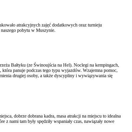
rakowało atrakcyjnych zajęć dodatkowych oraz turnieju
s naszego pobytu w Muszynie.
zeża Bałtyku (ze Świnoujścia na Hel). Noclegi na kempingach,
ra, która panuje podczas tego typu wyjazdów. Wzajemna pomoc,
ienia drugiej osoby, a także dyscypliny i wywiązywania się
jsca, dobrze dobrana kadra, masa atrakcji na miejscu to idealna
e z nami tam były spędziły wspaniały czas, nawiązały nowe