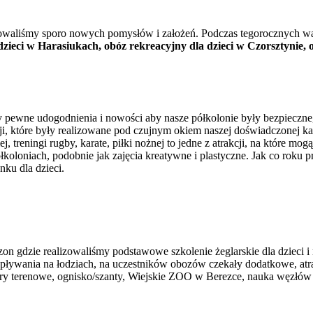
alizowaliśmy sporo nowych pomysłów i założeń. Podczas tegorocznych 
a dzieci w Harasiukach, obóz rekreacyjny dla dzieci w Czorsztyn
amy pewne udogodnienia i nowości aby nasze półkolonie były bezpiecz
kcji, które były realizowane pod czujnym okiem naszej doświadczonej 
reningi rugby, karate, piłki nożnej to jedne z atrakcji, na które mog
ółkoloniach, podobnie jak zajęcia kreatywne i plastyczne. Jak co roku 
nku dla dzieci.
ezon gdzie realizowaliśmy podstawowe szkolenie żeglarskie dla dzieci
ływania na łodziach, na uczestników obozów czekały dodatkowe, atrakc
ry terenowe, ognisko/szanty, Wiejskie ZOO w Berezce, nauka węzłów 