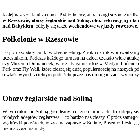
Kolejny sezon letni za nami. Był to intensywny i długi sezon. Zre
w Rzeszowie, obozy żeglarskie nad Soliną, obóz rekreacyjny dl
nad Bałtykiem
, odbyły się także
weekendowe wyjazdy rowerowe.
Półkolonie w Rzeszowie
To już nasz stały punkt w ofercie letniej. Z roku na rok wprowadz
uczestnikom. Podczas każdego turnusu na dzieci czekało wiele atra
czy Muzeum Dobranocek, warsztaty garncarskie w Medyni Łańcuckiej, t
Park oraz Fly Wall, które cieszą się dużą popularnością na naszych p
o właściwym i rzetelnym podejściu przez nas do organizacji wypoczy
Obozy żeglarskie nad Soliną
W tym roku nad Soliną gościliśmy na trzech turnusach. To kolejny s
młodych adeptów żeglarstwa – co bardzo nas cieszy. Oprócz samego p
wędrówki po górach, wizyta na zaporze w Solinie, Basen w Lesku, g
nie ma czasu na nudę.