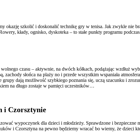
y okazję szkolić i doskonalić technikę gry w tenisa. Jak zwykle nie b
Rowery, kłady, ognisko, dyskoteka – to stałe punkty programu podcza
 wolnego czasu – aktywnie, na dwóch kółkach, podążając wzdłuż wybr
ą, zachody słońca na plaży no i przede wszystkim wspaniała atmosfe
 grupy dają możliwość szybkiego poznania się, uczą szacunku i zrozum
kiem na długo zostaje w pamięci uczestników…
 i Czorsztynie
zować wypoczynek dla dzieci i młodzieży. Sprawdzone i bezpieczne mie
ów i Czorsztyna na pewno będziemy wracać bo wiemy, że dzieci któr