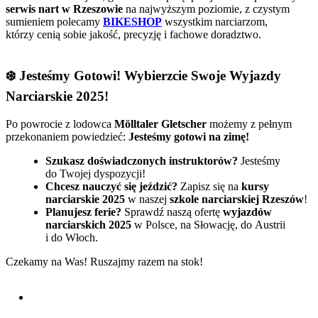
serwis nart w Rzeszowie
na najwyższym poziomie, z czystym
sumieniem polecamy
BIKESHOP
wszystkim narciarzom,
którzy cenią sobie jakość, precyzję i fachowe doradztwo.
❄️ Jesteśmy Gotowi! Wybierzcie Swoje Wyjazdy
Narciarskie 2025!
Po powrocie z lodowca
Mölltaler Gletscher
możemy z pełnym
przekonaniem powiedzieć:
Jesteśmy gotowi na zimę!
Szukasz doświadczonych instruktorów?
Jesteśmy
do Twojej dyspozycji!
Chcesz nauczyć się jeździć?
Zapisz się na
kursy
narciarskie 2025
w naszej
szkole narciarskiej Rzeszów
!
Planujesz ferie?
Sprawdź naszą ofertę
wyjazdów
narciarskich 2025
w Polsce, na Słowację, do Austrii
i do Włoch.
Czekamy na Was! Ruszajmy razem na stok!