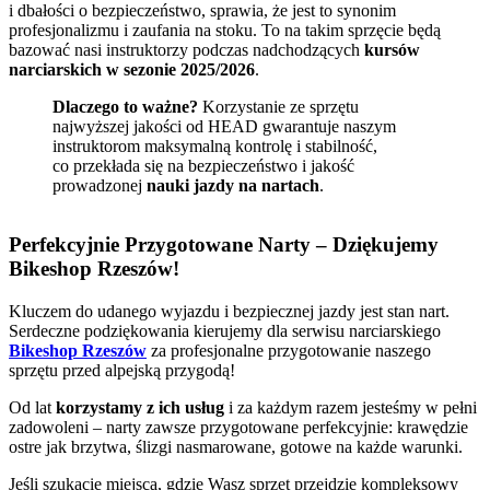
i dbałości o bezpieczeństwo, sprawia, że jest to synonim
profesjonalizmu i zaufania na stoku. To na takim sprzęcie będą
bazować nasi instruktorzy podczas nadchodzących
kursów
narciarskich w sezonie 2025/2026
.
Dlaczego to ważne?
Korzystanie ze sprzętu
najwyższej jakości od HEAD gwarantuje naszym
instruktorom maksymalną kontrolę i stabilność,
co przekłada się na bezpieczeństwo i jakość
prowadzonej
nauki jazdy na nartach
.
Perfekcyjnie Przygotowane Narty – Dziękujemy
Bikeshop Rzeszów!
Kluczem do udanego wyjazdu i bezpiecznej jazdy jest stan nart.
Serdeczne podziękowania kierujemy dla serwisu narciarskiego
Bikeshop Rzeszów
za profesjonalne przygotowanie naszego
sprzętu przed alpejską przygodą!
Od lat
korzystamy z ich usług
i za każdym razem jesteśmy w pełni
zadowoleni – narty zawsze przygotowane perfekcyjnie: krawędzie
ostre jak brzytwa, ślizgi nasmarowane, gotowe na każde warunki.
Jeśli szukacie miejsca, gdzie Wasz sprzęt przejdzie kompleksowy