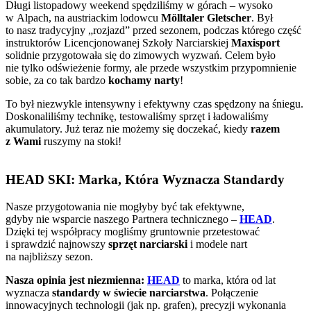
Długi listopadowy weekend spędziliśmy w górach – wysoko
w Alpach, na austriackim lodowcu
Mölltaler Gletscher
. Był
to nasz tradycyjny „rozjazd” przed sezonem, podczas którego część
instruktorów Licencjonowanej Szkoły Narciarskiej
Maxisport
solidnie przygotowała się do zimowych wyzwań. Celem było
nie tylko odświeżenie formy, ale przede wszystkim przypomnienie
sobie, za co tak bardzo
kochamy narty
!
To był niezwykle intensywny i efektywny czas spędzony na śniegu.
Doskonaliliśmy technikę, testowaliśmy sprzęt i ładowaliśmy
akumulatory. Już teraz nie możemy się doczekać, kiedy
razem
z Wami
ruszymy na stoki!
HEAD SKI: Marka, Która Wyznacza Standardy
Nasze przygotowania nie mogłyby być tak efektywne,
gdyby nie wsparcie naszego Partnera technicznego –
HEAD
.
Dzięki tej współpracy mogliśmy gruntownie przetestować
i sprawdzić najnowszy
sprzęt narciarski
i modele nart
na najbliższy sezon.
Nasza opinia jest niezmienna:
HEAD
to marka, która od lat
wyznacza
standardy w świecie narciarstwa
. Połączenie
innowacyjnych technologii (jak np. grafen), precyzji wykonania